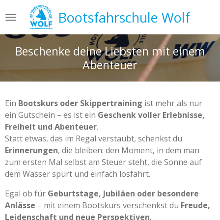
Zum
Bootsfahrschule Wolf
Hauptinhalt
springen
Beschenke deine Liebsten mit einem
Abenteuer
Ein
Bootskurs oder Skippertraining
ist mehr als nur
ein Gutschein – es ist ein
Geschenk voller Erlebnisse,
Freiheit und Abenteuer
.
Statt etwas, das im Regal verstaubt, schenkst du
Erinnerungen
, die bleiben: den Moment, in dem man
zum ersten Mal selbst am Steuer steht, die Sonne auf
dem Wasser spürt und einfach losfährt.
Egal ob für
Geburtstage, Jubiläen oder besondere
Anlässe
– mit einem Bootskurs verschenkst du
Freude,
Leidenschaft und neue Perspektiven
.